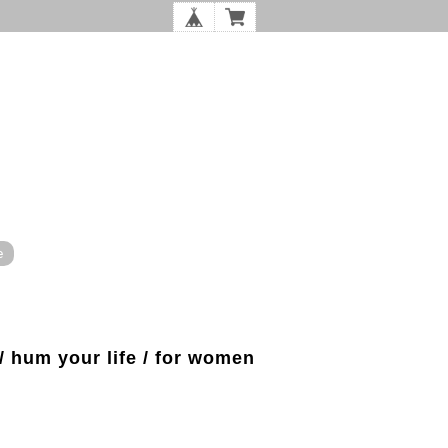
e
 / hum your life / for women