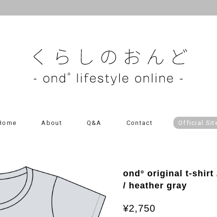
Home
About
Q&A
Contact
Official Sit
ond° original t-shirt
/ heather gray
¥2,750