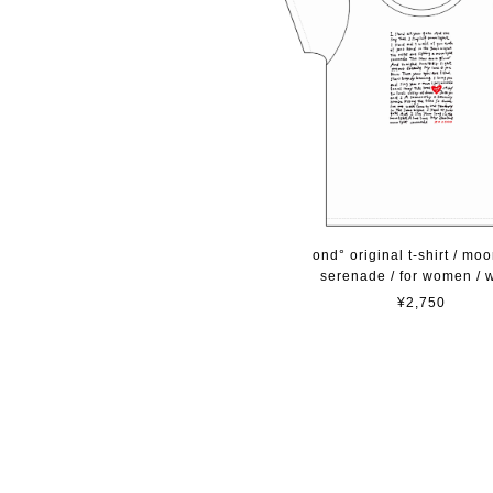
ond° original t-shirt / moo
serenade / for women / 
¥2,750