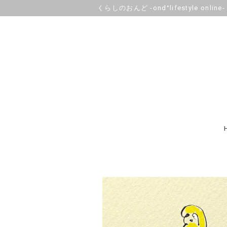
くらしのおんど -ond°lifestyle online-