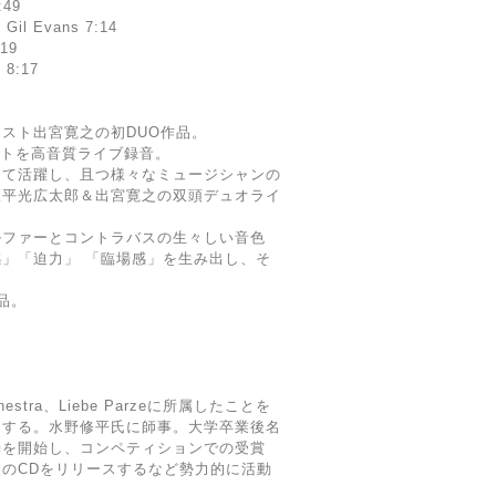
:49
d Gil Evans 7:14
:19
i 8:17
スト出宮寛之の初DUO作品。
ートを高音質ライブ録音。
して活躍し、且つ様々なミュージシャンの
派平光広太郎＆出宮寛之の双頭デュオライ
ルファーとコントラバスの生々しい音色
」「迫力」 「臨場感」を生み出し、そ
品。
chestra、Liebe Parzeに所属したことを
向する。水野修平氏に師事。大学卒業後名
動を開始し、コンペティションでの受賞
のCDをリリースするなど勢力的に活動