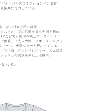
ティバル「ジャズコネクションイン名古
文化振興に尽力している。
在学中は木村知之氏に師事。
ーシストとしての活動を日本全国を初め、
TVなどでも出演を果たす。２０１２年
ンで優勝。平光広太郎トリオ、クインクラ
リリースし全国ツアーも行なっている。
来、竹下清、グレンザレスキー、大坂昌彦
ジシャンとの共演を果たし活躍中。
y Eiko Kai