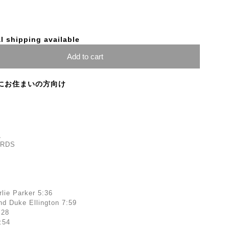
l shipping available
Add to cart
にお住まいの方向け
之
ORDS
rlie Parker 5:36
and Duke Ellington 7:59
:28
:54