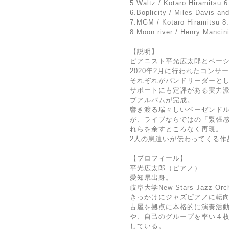
5.Waltz / Kotaro Hiramitsu 6
6.Boplicity / Miles Davis an
7.MGM / Kotaro Hiramitsu 8
8.Moon river / Henry Mancin
【説明】
ピアニスト平光広太郎とベーシ
2020年2月に行われたコンサ
それぞれがバンドリーダーと
サポートにも定評がある実力
ブアルバムが完成。
響き渡る瑞々しいベーゼンド
が、ライブならではの「緊張感
れらを余すところなく再現。
2人の息遣いが伝わってくる作
【プロフィール】
平光広太郎（ピアノ）
愛知県出身。
岐阜大学New Stars Jazz Or
きっかけにジャズピアノに転
古屋を拠点に本格的に演奏活
や、自己のグループを率い４枚
している。