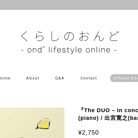
Home
About
Q&A
Contact
Official Sit
『The DUO – In c
(piano) / 出宮寛之(ba
¥2,750