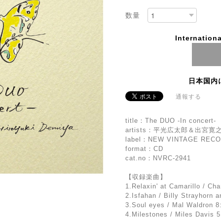
数量
Internationa
日本国内
通報する
title：The DUO -In concert-
artists：平光広太郎＆出宮寛
label：NEW VINTAGE REC
format：CD
cat.no：NVRC-2941
【収録楽曲】
1.Relaxin' at Camarillo / Cha
2.Isfahan / Billy Strayhorn 
3.Soul eyes / Mal Waldron 8
4.Milestones / Miles Davis 5