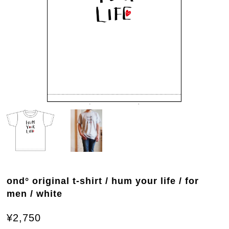
ond° original t-shirt / hum your life / for
men / white
¥2,750