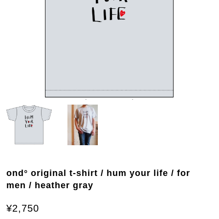
ond° original t-shirt / hum your life / for
men / heather gray
¥2,750