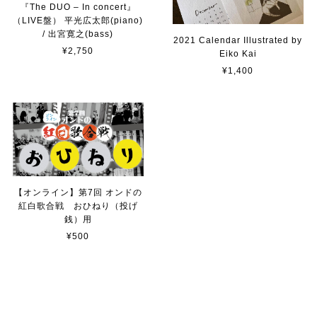
『The DUO – In concert』
（LIVE盤） 平光広太郎(piano)
/ 出宮寛之(bass)
2021 Calendar Illustrated by
¥2,750
Eiko Kai
¥1,400
【オンライン】第7回 オンドの
紅白歌合戦 おひねり（投げ
銭）用
¥500