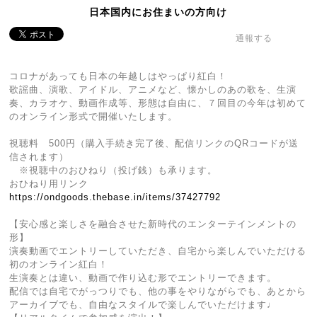
日本国内にお住まいの方向け
通報する
コロナがあっても日本の年越しはやっぱり紅白！
歌謡曲、演歌、アイドル、アニメなど、懐かしのあの歌を、生演
奏、カラオケ、動画作成等、形態は自由に、７回目の今年は初めて
のオンライン形式で開催いたします。
視聴料 500円（購入手続き完了後、配信リンクのQRコードが送
信されます）
※視聴中のおひねり（投げ銭）も承ります。
おひねり用リンク
https://ondgoods.thebase.in/items/37427792
【安心感と楽しさを融合させた新時代のエンターテインメントの
形】
演奏動画でエントリーしていただき、自宅から楽しんでいただける
初のオンライン紅白！
生演奏とは違い、動画で作り込む形でエントリーできます。
配信では自宅でがっつりでも、他の事をやりながらでも、あとから
アーカイブでも、自由なスタイルで楽しんでいただけます♩