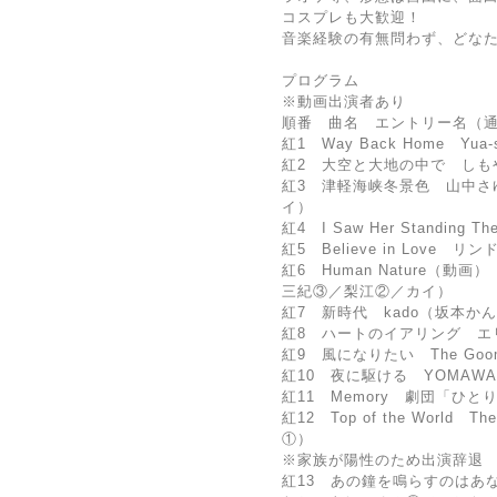
コスプレも大歓迎！
音楽経験の有無問わず、どなた
プログラム
※動画出演者あり
順番 曲名 エントリー名（
紅1 Way Back Home Yua
紅2 大空と大地の中で しも
紅3 津軽海峡冬景色 山中さ
イ）
紅4 I Saw Her Standi
紅5 Believe in Lov
紅6 Human Nature（動画） Mi
三紀③／梨江②／カイ）
紅7 新時代 kado（坂本か
紅8 ハートのイアリング エリ
紅9 風になりたい The G
紅10 夜に駆ける YOMAW
紅11 Memory 劇団「ひと
紅12 Top of the World 
①）
※家族が陽性のため出演辞退
紅13 あの鐘を鳴らすのはあ