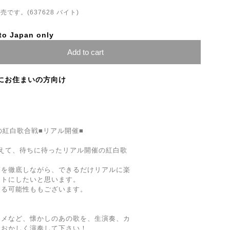
す。(637628 バイト)
to Japan only
Add to cart
にお住まいの方向け
の紅白歌合戦■リアル開催■
えて、待ちに待ったリアル開催の紅白歌
策を徹底しながら、できるだけリアルに楽
ントにしたいと思います。
なる可能性ももございます。
！
メ​など、懐かしのあの歌を、生演奏​、カ
白おかしく演奏して下さい！