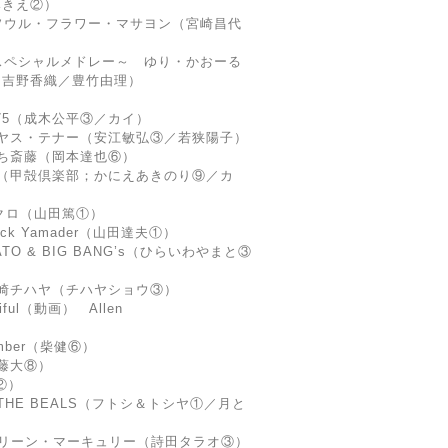
みきえ②）
ソウル・フラワー・マサヨン（宮崎昌代
スペシャルメドレー～ ゆり・かおーる
；吉野香織／豊竹由理）
K75（成木公平③／カイ）
ヤス・テナー（安江敏弘③／若狭陽子）
ち斎藤（岡本達也⑥）
（甲殻倶楽部；かにえあきのり⑨／カ
ブクロ（山田篤①）
k Yamader（山田達夫①）
MATO & BIG BANG’s（ひらいわやまと③
崎チハヤ（チハヤショウ③）
tiful（動画） Allen
umber（柴健⑥）
加藤大⑧）
②）
-Da THE BEALS（フトシ＆トシヤ①／月と
fe タラリーン・マーキュリー（詩田タラオ③）