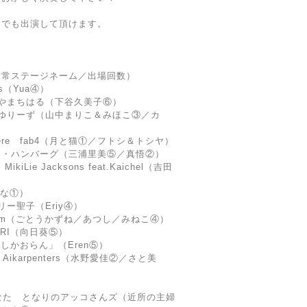
で​も出演して頂けます。
通常ステージネーム／出場回数）
-s（Yua④）
やまちはる（下谷久美子⑥）
ゆりーず（山中まりこ＆みほこ③／カ
ng There fab4（月と猫①／フトシ＆トシヤ）
e リンド・ハンバーグ（三浦里美⑤／真悟②）
kiLie Jacksons feat.Kaichel（吉田
んな①）
ー聖子（Eriy④）
oom（ごとうかずね／あつし／みねこ④）
ARI（向日葵⑤）
りしかおらん」（Eren⑤）
The Aikarpenters（水野愛佳②／さと美
なた となりのアッコさんズ（近所の主婦