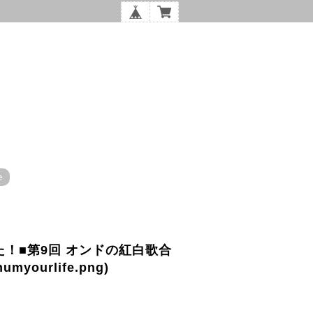
e
！■第9回 オンドの紅白歌合
yourlife.png)