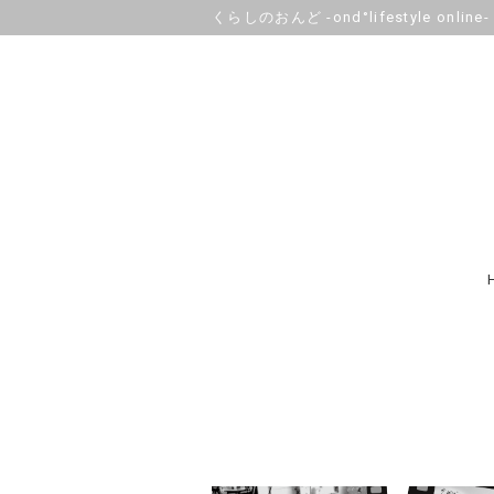
くらしのおんど -ond°lifestyle online-