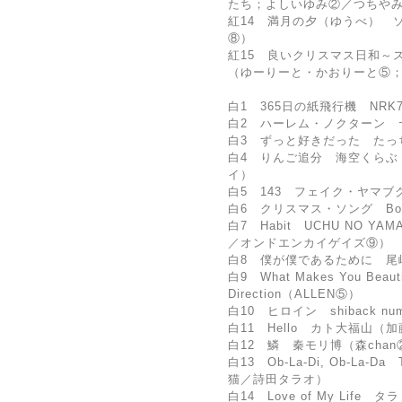
たち；よしいゆみ②／つちや
紅14 満月の夕（ゆうべ） 
⑧）
紅15 良いクリスマス日和～
（ゆーりーと・かおりーと⑤
白1 365日の紙飛行機 NR
白2 ハーレム・ノクターン 
白3 ずっと好きだった たっ
白4 りんご追分 海空くらぶ
イ）
白5 143 フェイク・ヤマ
白6 クリスマス・ソング Boc
白7 Habit UCHU NO YA
／オンドエンカイゲイズ⑨）
白8 僕が僕であるために 尾
白9 What Makes You Beau
Direction（ALLEN⑤）
白10 ヒロイン shiback n
白11 Hello カト大福山（
白12 鱗 秦モリ博（森chan
白13 Ob-La-Di, Ob-La
猫／詩田タラオ）
白14 Love of My Li