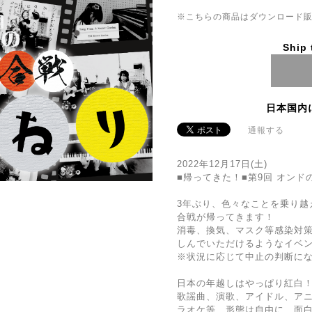
※こちらの商品はダウンロード販売で
Ship 
日本国内
通報する
2022年12月17日(土)
■帰ってきた！■第9回 オンド
3年ぶり、色々なことを乗り越
合戦が帰ってきます！
消毒、換気、マスク等感染対
しんでいただけるようなイベ
※状況に応じて中止の判断に
日本の年越しはやっぱり紅白
歌謡曲、演歌、アイドル、アニ
ラオケ等、形態は自由に、面​