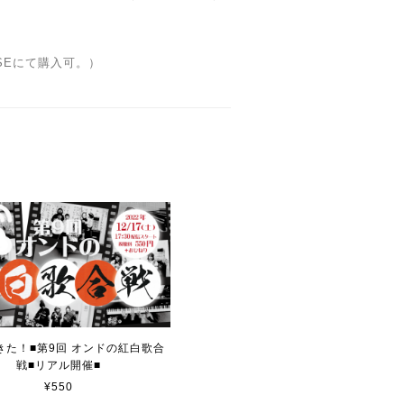
SEにて購入可。）
きた！■第9回 オンドの紅白歌合
戦■リアル開催■
¥550